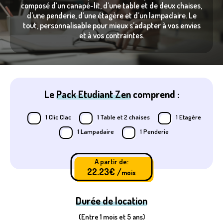
composé d’un canapé-lit, d’une table et de deux chaises,
d’une penderie, d’une étagère et d’un lampadaire. Le
tout, personnalisable pour mieux s’adapter à vos envies
et à vos contraintes.
Le
Pack Etudiant Zen
comprend :
1 Clic Clac
1 Table et 2 chaises
1 Etagère
1 Lampadaire
1 Penderie
A partir de:
22.23
€ /
mois
Durée de location
(Entre 1 mois et 5 ans)