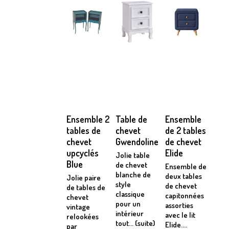
Ensemble 2
Table de
Ensemble
tables de
chevet
de 2 tables
chevet
Gwendoline
de chevet
upcyclés
Elide
Jolie table
Blue
de chevet
Ensemble de
blanche de
deux tables
Jolie paire
style
de chevet
de tables de
classique
capitonnées
chevet
pour un
assorties
vintage
intérieur
avec le lit
relookées
tout... (suite)
Elide....
par