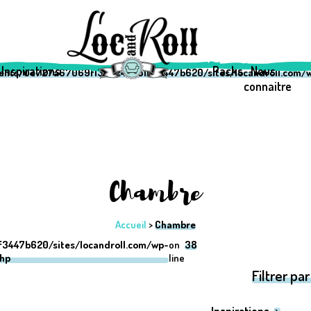
69f1333c42a510f3447b620/sites/locandroll.com/wp-content/them
69f1333c42a510f3447b620/sites/locandroll.com/wp-content/them
Inspirations
Packs
Nous
ients/0e727a67069f1333c42a510f3447b620/sites/locandroll.com/w
connaitre
Chambre
Accueil
>
Chambre
3447b620/sites/locandroll.com/wp-
on
38
php
line
Filtrer par 