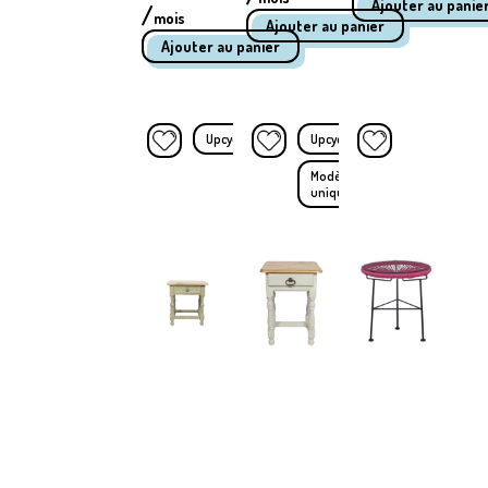
/
mois
Upcyclé
Upcyclé
Modèle
unique