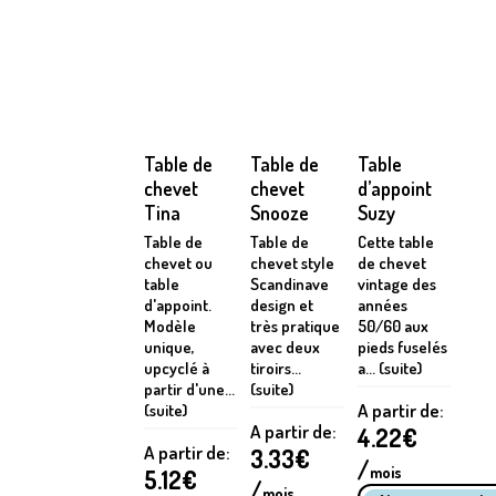
Table de
Table de
Table
chevet
chevet
d’appoint
Tina
Snooze
Suzy
Table de
Table de
Cette table
chevet ou
chevet style
de chevet
table
Scandinave
vintage des
d'appoint.
design et
années
Modèle
très pratique
50/60 aux
unique,
avec deux
pieds fuselés
upcyclé à
tiroirs...
a... (suite)
partir d'une...
(suite)
A partir de:
(suite)
A partir de:
4.22
€
A partir de:
3.33
€
/
mois
5.12
€
/
mois