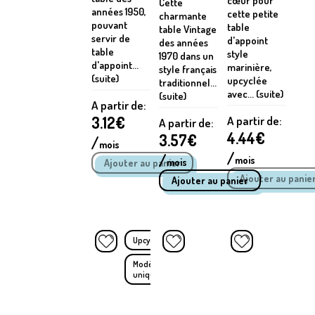
cœur pour
Cette
années 1950,
cette petite
charmante
pouvant
table
table Vintage
servir de
d'appoint
des années
table
style
1970 dans un
d'appoint...
marinière,
style français
(suite)
upcyclée
traditionnel...
avec... (suite)
(suite)
A partir de:
3.12
€
A partir de:
A partir de:
4.44
€
3.57
€
/
mois
/
/
mois
mois
Upcyclé
Modèle
unique