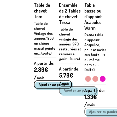
Table de
Ensemble
Table
chevet
de 2 Tables
basse ou
Tom
de chevet
d’appoint
Tessa
Acapulco
Table de
Warm
chevet
Table de
Vintage des
chevet
Petite table
années 1950
vintage des
d'appoint
en chêne
années 1970,
Acapulco,
massif peinte
restaurées et
pour associer
en... (suite)
remises au
aux fauteuils
goût... (suite)
du même
A partir de:
nom ou...
2.89
€
A partir de:
(suite)
5.78
€
/
mois
/
mois
A partir de:
1.33
€
/
mois