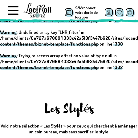
Séléctionnez
Warning
: Undefined array key "post_type" in
votre durée de
/home/clients/0e727a67069f1333c42a510f3447b620/sites/locand
location
content/themes/biznet-template/functions.php
on line
152
Warning
: Undefined array key "LNR_filter" in
/home/clients/0e727a67069f1333c42a510f3447b620/sites/locand
content/themes/biznet-template/functions.php
on line
1330
Warning
: Trying to access array offset on value of type null in
/home/clients/0e727a67069f1333c42a510f3447b620/sites/locand
content/themes/biznet-template/functions.php
on line
1332
Les Stylés
Voici notre sélection « Les Stylés » pour ceux qui cherchent à aménager
un coin bureau, mais sans sacrifier le style.