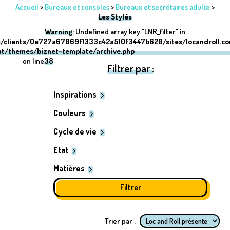
Accueil
>
Bureaux et consoles
>
Bureaux et secrétaires adulte
>
Les Stylés
Warning
: Undefined array key "LNR_filter" in
/clients/0e727a67069f1333c42a510f3447b620/sites/locandroll.c
nt/themes/biznet-template/archive.php
on line
38
Filtrer par :
Inspirations
Couleurs
Cycle de vie
Etat
Matières
Trier par :