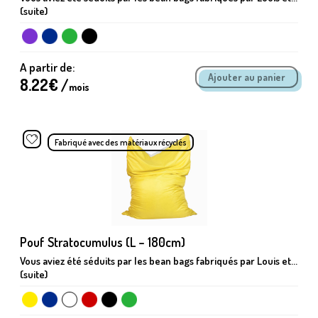
(suite)
A partir de:
8.22
€ /
mois
Fabriqué avec des matériaux récyclés
Pouf Stratocumulus (L – 180cm)
Vous aviez été séduits par les bean bags fabriqués par Louis et...
(suite)