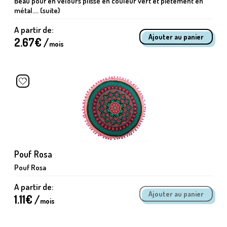
Beau pouf en velours plissé en couleur vert et piètement en
métal.... (suite)
A partir de:
2.67
€ /
mois
Pouf Rosa
Pouf Rosa
A partir de:
1.11
€ /
mois