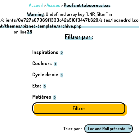
Accueil
>
Assises
>
Poufs et tabourets bas
Warning
: Undefined array key "LNR_filter" in
/clients/0e727a67069f1333c42a510f3447b620/sites/locandroll.c
nt/themes/biznet-template/archive.php
on line
38
Filtrer par :
Inspirations
Couleurs
Cycle de vie
Etat
Matières
Trier par :