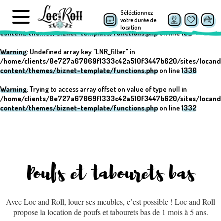
Séléctionnez
Warning
: Undefined array key "post_type" in
votre durée de
/home/clients/0e727a67069f1333c42a510f3447b620/sites/locand
location
content/themes/biznet-template/functions.php
on line
152
Warning
: Undefined array key "LNR_filter" in
/home/clients/0e727a67069f1333c42a510f3447b620/sites/locand
content/themes/biznet-template/functions.php
on line
1330
Warning
: Trying to access array offset on value of type null in
/home/clients/0e727a67069f1333c42a510f3447b620/sites/locand
content/themes/biznet-template/functions.php
on line
1332
Poufs et tabourets bas
Avec Loc and Roll, louer ses meubles, c’est possible ! Loc and Roll
propose la location de poufs et tabourets bas de 1 mois à 5 ans.