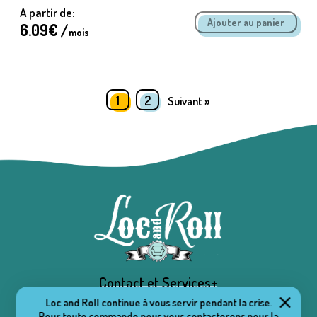
A partir de:
6.09
€ /
mois
1
2
Suivant »
Contact et Services+
Loc and Roll continue à vous servir pendant la crise.
Pour toute commande nous vous contacterons pour la