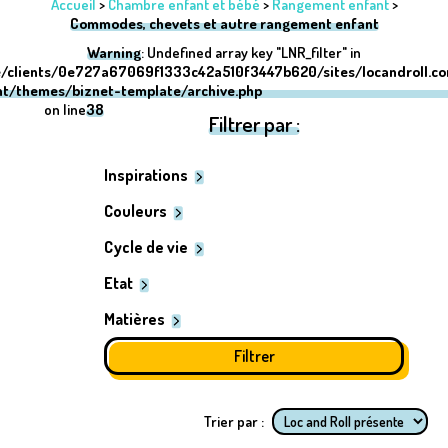
Accueil
>
Chambre enfant et bébé
>
Rangement enfant
>
Commodes, chevets et autre rangement enfant
Warning
: Undefined array key "LNR_filter" in
/clients/0e727a67069f1333c42a510f3447b620/sites/locandroll.c
nt/themes/biznet-template/archive.php
on line
38
Filtrer par :
Inspirations
Couleurs
Cycle de vie
Etat
Matières
Trier par :