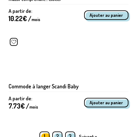
A partir de:
10.22
€ /
mois
Commode à langer Scandi Baby
A partir de:
7.73
€ /
mois
1
2
3
Suivant »