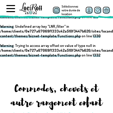
Séléctionnez
Warning
: Undefined array key "post_type" in
votre durée de
/home/clients/0e727a67069f1333c42a510f3447b620/sites/locand
location
content/themes/biznet-template/functions.php
on line
152
Warning
: Undefined array key "LNR_filter" in
/home/clients/0e727a67069f1333c42a510f3447b620/sites/locand
content/themes/biznet-template/functions.php
on line
1330
Warning
: Trying to access array offset on value of type null in
/home/clients/0e727a67069f1333c42a510f3447b620/sites/locand
content/themes/biznet-template/functions.php
on line
1332
Commodes, chevets et
autre rangement enfant