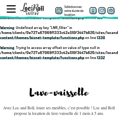
Séléctionnez
Warning
: Undefined array key "post_type" in
votre durée de
/home/clients/0e727a67069f1333c42a510f3447b620/sites/locand
location
content/themes/biznet-template/functions.php
on line
152
Warning
: Undefined array key "LNR_filter" in
/home/clients/0e727a67069f1333c42a510f3447b620/sites/locand
content/themes/biznet-template/functions.php
on line
1330
Warning
: Trying to access array offset on value of type null in
/home/clients/0e727a67069f1333c42a510f3447b620/sites/locand
content/themes/biznet-template/functions.php
on line
1332
Lave-vaisselle
Avec Loc and Roll, louer ses meubles, c’est possible ! Loc and Roll
propose la location de lave-vaisselle de 1 mois à 5 ans.