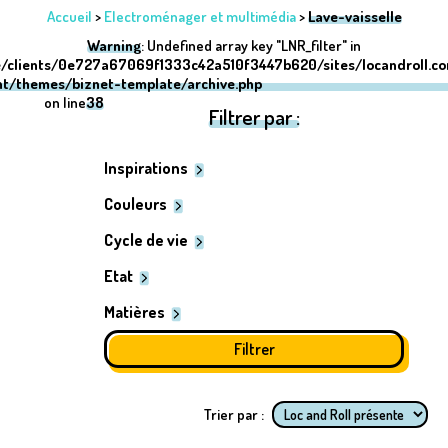
Accueil
>
Electroménager et multimédia
>
Lave-vaisselle
Warning
: Undefined array key "LNR_filter" in
/clients/0e727a67069f1333c42a510f3447b620/sites/locandroll.c
nt/themes/biznet-template/archive.php
on line
38
Filtrer par :
Inspirations
Couleurs
Cycle de vie
Etat
Matières
Trier par :