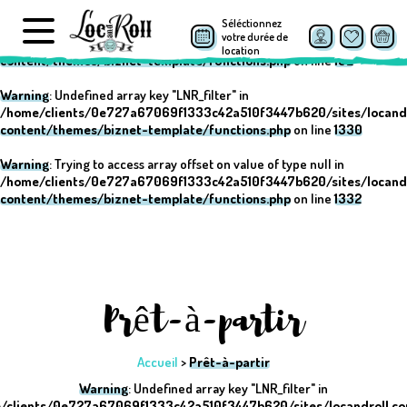
Séléctionnez
Warning
: Undefined array key "post_type" in
votre durée de
/home/clients/0e727a67069f1333c42a510f3447b620/sites/locand
location
content/themes/biznet-template/functions.php
on line
152
Warning
: Undefined array key "LNR_filter" in
/home/clients/0e727a67069f1333c42a510f3447b620/sites/locand
content/themes/biznet-template/functions.php
on line
1330
Warning
: Trying to access array offset on value of type null in
/home/clients/0e727a67069f1333c42a510f3447b620/sites/locand
content/themes/biznet-template/functions.php
on line
1332
Prêt-à-partir
Accueil
>
Prêt-à-partir
Warning
: Undefined array key "LNR_filter" in
/clients/0e727a67069f1333c42a510f3447b620/sites/locandroll.c