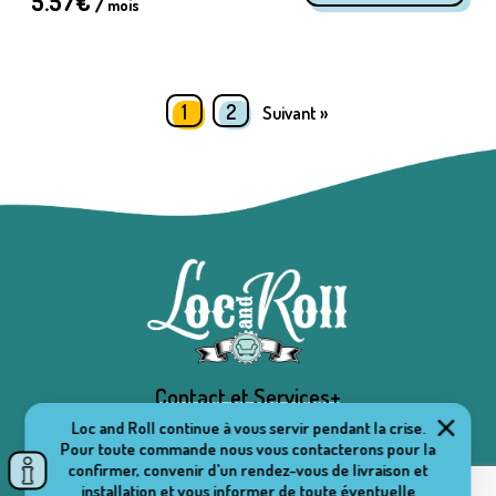
5.57
€ /
mois
1
2
Suivant »
Contact et Services+
Loc and Roll continue à vous servir pendant la crise.
Pour toute commande nous vous contacterons pour la
confirmer, convenir d'un rendez-vous de livraison et
installation et vous informer de toute éventuelle
Copyright © Loc and Roll 2026 -
Mentions Légales
-
CGS (Conditions