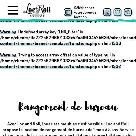
Séléctionnez
Warning
: Undefined array key "post_type" in
votre durée de
/home/clients/0e727a67069f1333c42a510f3447b620/sites/locand
location
content/themes/biznet-template/functions.php
on line
152
Warning
: Undefined array key "LNR_filter" in
/home/clients/0e727a67069f1333c42a510f3447b620/sites/locand
content/themes/biznet-template/functions.php
on line
1330
Warning
: Trying to access array offset on value of type null in
/home/clients/0e727a67069f1333c42a510f3447b620/sites/locand
content/themes/biznet-template/functions.php
on line
1332
Rangement de bureau
Avec Loc and Roll, louer ses meubles c’est possible : Loc and Roll
propose la location de rangement de bureau de 1 mois à 5 ans. Service
clé en main de livraison, montage, installation et désinstallation inclus