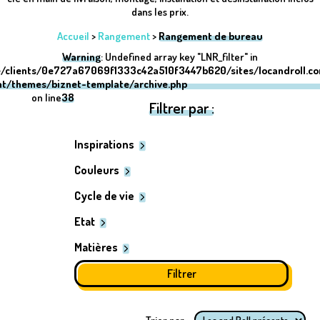
dans les prix.
Accueil
>
Rangement
>
Rangement de bureau
Warning
: Undefined array key "LNR_filter" in
/clients/0e727a67069f1333c42a510f3447b620/sites/locandroll.c
nt/themes/biznet-template/archive.php
on line
38
Filtrer par :
Inspirations
Couleurs
Cycle de vie
Etat
Matières