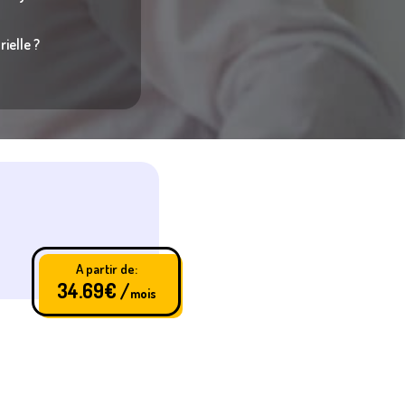
ielle ?
A partir de:
34.69
€ /
mois