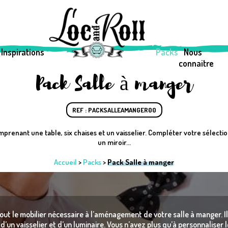
Inspirations
Packs
Nous
connaitre
Pack Salle à manger
REF : PACKSALLEAMANGER00
prenant une table, six chaises et un vaisselier. Compléter votre sélectio
un miroir...
Accueil
>
Packs
>
Pack Salle à manger
out le mobilier nécessaire à l’aménagement de votre salle à manger. 
, d’un vaisselier et d’un luminaire. Vous n’avez plus qu’à personnaliser l