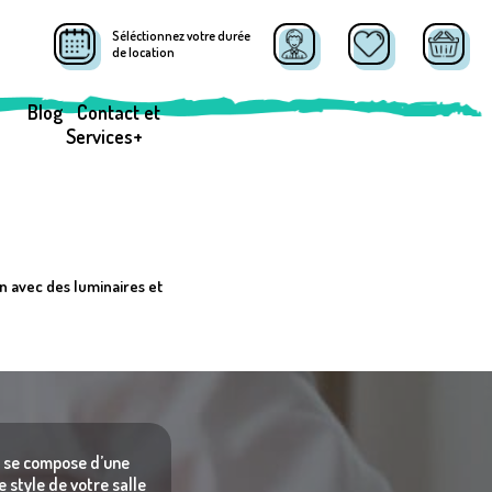
Séléctionnez votre durée
de location
Blog
Contact et
Services+
n avec des luminaires et
Il se compose d’une
e style de votre salle