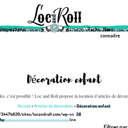
69f1333c42a510f3447b620/sites/locandroll.com/wp-content/them
69f1333c42a510f3447b620/sites/locandroll.com/wp-content/them
Inspirations
Packs
Nous
ients/0e727a67069f1333c42a510f3447b620/sites/locandroll.com/w
connaitre
Décoration enfant
s, c’est possible ! Loc and Roll propose la location d’articles de décor
Accueil
>
Articles de décoration
>
Décoration enfant
3447b620/sites/locandroll.com/wp-
on
38
php
line
Filtrer par 