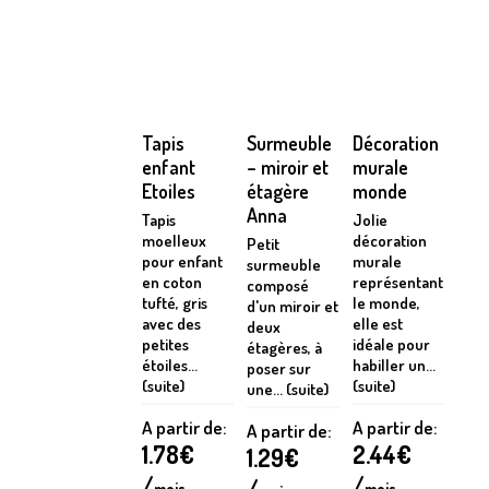
Tapis
Surmeuble
Décoration
enfant
– miroir et
murale
Etoiles
étagère
monde
Anna
Tapis
Jolie
moelleux
décoration
Petit
pour enfant
murale
surmeuble
en coton
représentant
composé
tufté, gris
le monde,
d'un miroir et
avec des
elle est
deux
petites
idéale pour
étagères, à
étoiles...
habiller un...
poser sur
(suite)
(suite)
une... (suite)
A partir de:
A partir de:
A partir de:
1.78
€
2.44
€
1.29
€
/
/
/
mois
mois