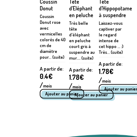
Coussin
Tête
Tête
Donut
d’Eléphant
d’Hippopotame
en peluche
à suspendre
Coussin
Donut rose
Très belle
Laissez-vous
avec
tête
captiver par
vermicelles
d'éléphant
le regard
colorés de 40
en peluche
intense de
cm de
court gris à
cet hippo ... :)
diamètre
suspendre au
Très... (suite)
pour... (suite)
mur.... (suite)
A partir de:
A partir de:
A partir de:
1.78
€
0.4
€
1.78
€
/
mois
/
/
mois
mois