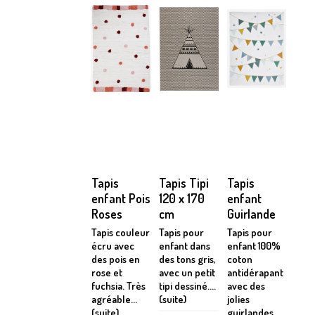
Tapis
Tapis Tipi
Tapis
enfant Pois
120 x 170
enfant
Roses
cm
Guirlande
Tapis couleur
Tapis pour
Tapis pour
écru avec
enfant dans
enfant 100%
des pois en
des tons gris,
coton
rose et
avec un petit
antidérapant
fuchsia. Très
tipi dessiné....
avec des
agréable...
(suite)
jolies
(suite)
guirlandes