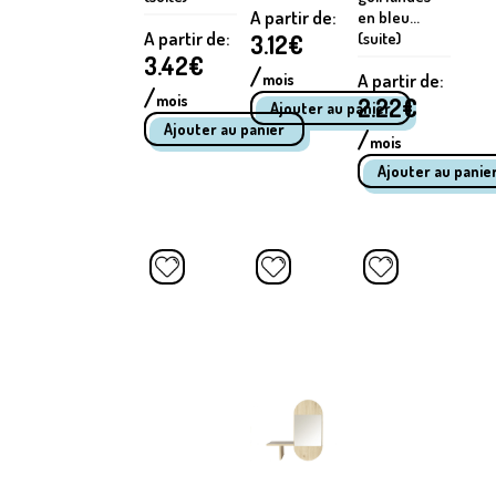
A partir de:
en bleu...
A partir de:
(suite)
3.12
€
3.42
€
/
A partir de:
mois
/
mois
2.22
€
/
mois