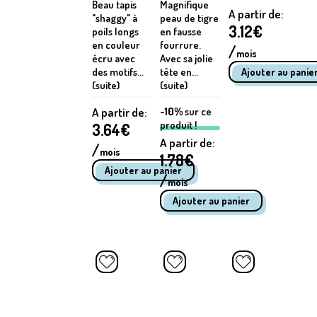
Beau tapis
Magnifique
A partir de:
"shaggy" à
peau de tigre
3.12
€
poils longs
en fausse
en couleur
fourrure.
/
mois
écru avec
Avec sa jolie
des motifs...
tête en...
(suite)
(suite)
A partir de:
-10%
sur ce
produit !
3.64
€
A partir de:
/
mois
1.78
€
/
mois