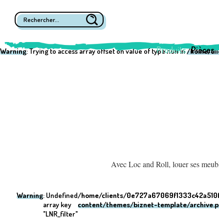
Warning
: Undefined array key "post_type" in
/home/clients/0e727a670
Warning
: Undefined array key "LNR_filter" in
/home/clients/0e727a670
Produits
Pièces
Warning
: Trying to access array offset on value of type null in
/home/cl
Avec Loc and Roll, louer ses meuble
Warning
: Undefined
/home/clients/0e727a67069f1333c42a510f
array key
content/themes/biznet-template/archive.
"LNR_filter"