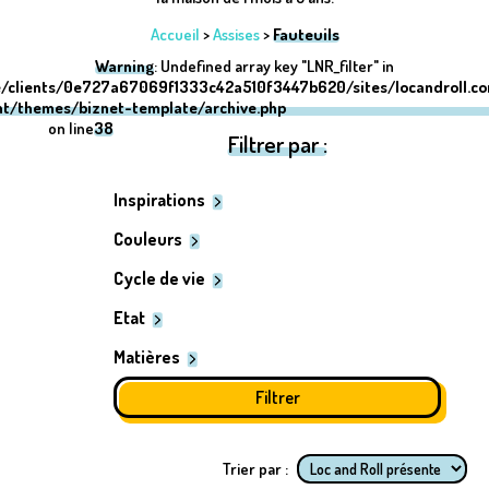
Accueil
>
Assises
>
Fauteuils
Warning
: Undefined array key "LNR_filter" in
/clients/0e727a67069f1333c42a510f3447b620/sites/locandroll.c
nt/themes/biznet-template/archive.php
on line
38
Filtrer par :
Inspirations
Couleurs
Cycle de vie
Etat
Matières
Trier par :