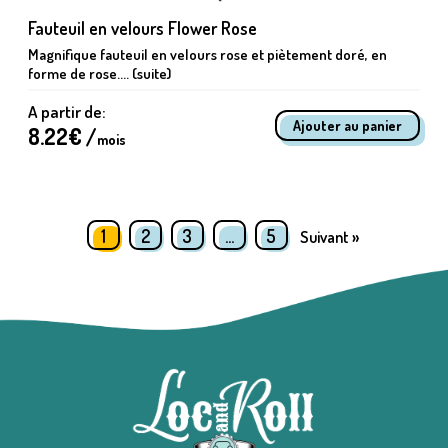
Fauteuil en velours Flower Rose
Magnifique fauteuil en velours rose et piètement doré, en
forme de rose.... (suite)
A partir de:
8.22
€ /
mois
1
2
3
…
5
Suivant »