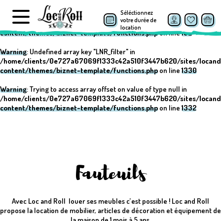
Séléctionnez
Warning
: Undefined array key "post_type" in
votre durée de
/home/clients/0e727a67069f1333c42a510f3447b620/sites/locand
location
content/themes/biznet-template/functions.php
on line
152
Warning
: Undefined array key "LNR_filter" in
/home/clients/0e727a67069f1333c42a510f3447b620/sites/locand
content/themes/biznet-template/functions.php
on line
1330
Warning
: Trying to access array offset on value of type null in
/home/clients/0e727a67069f1333c42a510f3447b620/sites/locand
content/themes/biznet-template/functions.php
on line
1332
Fauteuils
Avec Loc and Roll louer ses meubles c’est possible ! Loc and Roll
propose la location de mobilier, articles de décoration et équipement de
la maison de 1 mois à 5 ans.