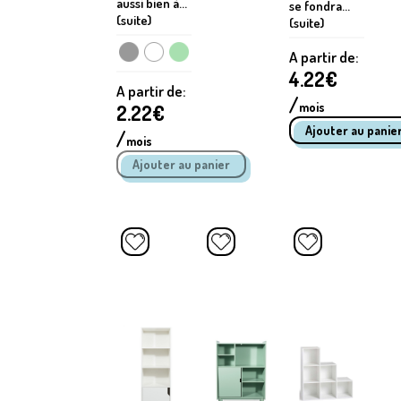
aussi bien à...
se fondra...
(suite)
(suite)
A partir de:
4.22
€
A partir de:
/
mois
2.22
€
/
mois