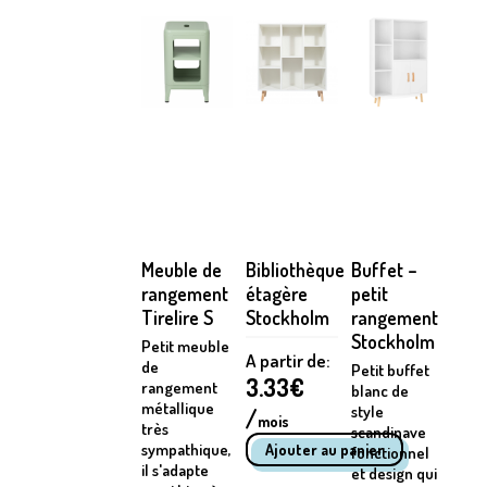
Meuble de
Bibliothèque
Buffet –
rangement
étagère
petit
Tirelire S
Stockholm
rangement
Stockholm
Petit meuble
A partir de:
de
Petit buffet
3.33
€
rangement
blanc de
métallique
style
/
mois
très
scandinave
sympathique,
fonctionnel
il s'adapte
et design qui