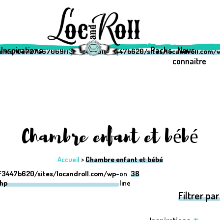
69f1333c42a510f3447b620/sites/locandroll.com/wp-content/them
69f1333c42a510f3447b620/sites/locandroll.com/wp-content/them
Inspirations
Packs
Nous
ients/0e727a67069f1333c42a510f3447b620/sites/locandroll.com/w
connaitre
Chambre enfant et bébé
Accueil
>
Chambre enfant et bébé
3447b620/sites/locandroll.com/wp-
on
38
php
line
Filtrer par 