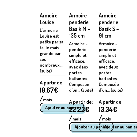
Armoire
Armoire
Armoire
Louise
penderie
penderie
Basik M –
Basik S –
L'armoire
135 cm
91 cm
Louise est
petite par sa
Armoire -
Armoire -
taille mais
penderie
penderie
grande par
simple et
simple et
ses
efficace,
efficace,
nombreux...
avec deux
avec deux
(suite)
portes
portes
battantes.
battantes.
A partir de:
Composée
Composée
10.67
€
d'un... (suite)
d'un... (suite)
/
mois
A partir de:
A partir de:
22.23
€
13.34
€
/
/
mois
mois