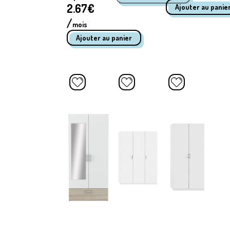
2.67
€
/
mois