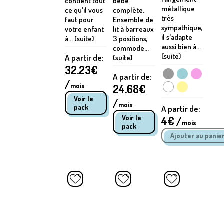
contient tout
bébé
métallique
ce qu'il vous
complète.
très
faut pour
Ensemble de
sympathique,
votre enfant
lit à barreaux
il s'adapte
à... (suite)
3 positions,
aussi bien à...
commode...
(suite)
A partir de:
(suite)
32.23
€
A partir de:
/
mois
24.68
€
Voir le
/
mois
pack
A partir de:
Voir le
4
€ /
mois
pack