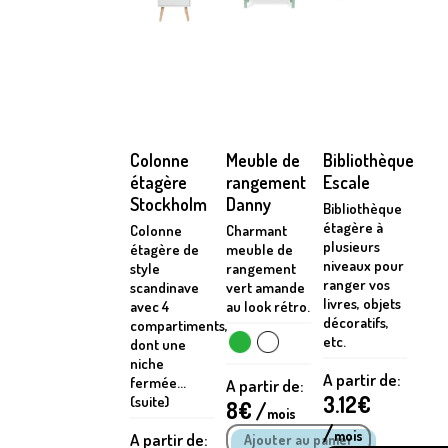
Colonne
Meuble de
Bibliothèque
étagère
rangement
Escale
Stockholm
Danny
Bibliothèque
étagère à
Colonne
Charmant
plusieurs
étagère de
meuble de
niveaux pour
style
rangement
ranger vos
scandinave
vert amande
livres, objets
avec 4
au look rétro.
décoratifs,
compartiments,
etc.
dont une
niche
A partir de:
fermée...
A partir de:
3.12
€
(suite)
8
€ /
mois
/
mois
A partir de: