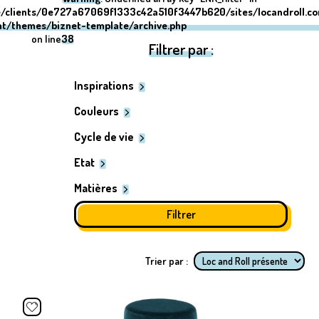
/clients/0e727a67069f1333c42a510f3447b620/sites/locandroll.c
nt/themes/biznet-template/archive.php
on line
38
Filtrer par :
Inspirations
Couleurs
Cycle de vie
Etat
Matières
Trier par :