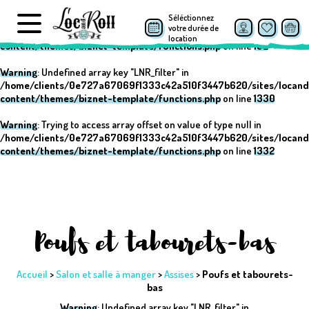
Séléctionnez
Warning
: Undefined array key "post_type" in
votre durée de
/home/clients/0e727a67069f1333c42a510f3447b620/sites/locand
location
content/themes/biznet-template/functions.php
on line
152
Warning
: Undefined array key "LNR_filter" in
/home/clients/0e727a67069f1333c42a510f3447b620/sites/locand
content/themes/biznet-template/functions.php
on line
1330
Warning
: Trying to access array offset on value of type null in
/home/clients/0e727a67069f1333c42a510f3447b620/sites/locand
content/themes/biznet-template/functions.php
on line
1332
Poufs et tabourets-bas
Accueil
>
Salon et salle à manger
>
Assises
>
Poufs et tabourets-
bas
Warning
: Undefined array key "LNR_filter" in