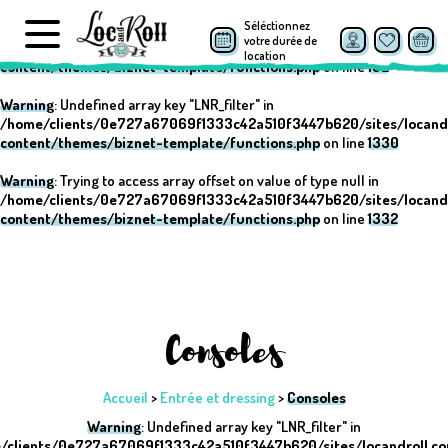
Séléctionnez
Warning
: Undefined array key "post_type" in
votre durée de
/home/clients/0e727a67069f1333c42a510f3447b620/sites/locand
location
content/themes/biznet-template/functions.php
on line
152
Warning
: Undefined array key "LNR_filter" in
/home/clients/0e727a67069f1333c42a510f3447b620/sites/locand
content/themes/biznet-template/functions.php
on line
1330
Warning
: Trying to access array offset on value of type null in
/home/clients/0e727a67069f1333c42a510f3447b620/sites/locand
content/themes/biznet-template/functions.php
on line
1332
Consoles
Accueil
>
Entrée et dressing
>
Consoles
Warning
: Undefined array key "LNR_filter" in
/clients/0e727a67069f1333c42a510f3447b620/sites/locandroll.c