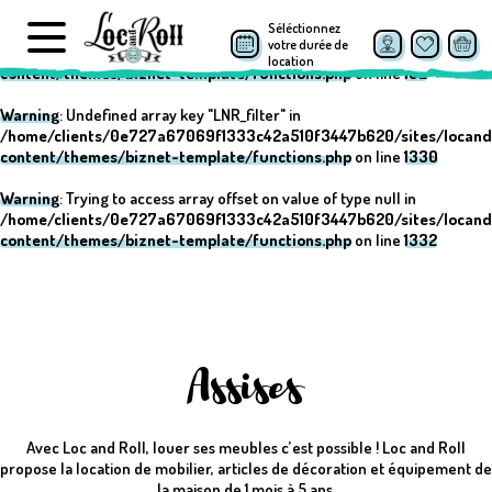
Séléctionnez
Warning
: Undefined array key "post_type" in
votre durée de
/home/clients/0e727a67069f1333c42a510f3447b620/sites/locand
location
content/themes/biznet-template/functions.php
on line
152
Warning
: Undefined array key "LNR_filter" in
/home/clients/0e727a67069f1333c42a510f3447b620/sites/locand
content/themes/biznet-template/functions.php
on line
1330
Warning
: Trying to access array offset on value of type null in
/home/clients/0e727a67069f1333c42a510f3447b620/sites/locand
content/themes/biznet-template/functions.php
on line
1332
Assises
Avec Loc and Roll, louer ses meubles c’est possible ! Loc and Roll
propose la location de mobilier, articles de décoration et équipement de
la maison de 1 mois à 5 ans.