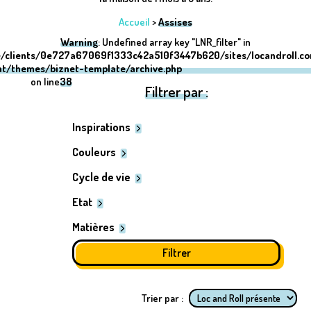
Accueil
>
Assises
Warning
: Undefined array key "LNR_filter" in
/clients/0e727a67069f1333c42a510f3447b620/sites/locandroll.c
nt/themes/biznet-template/archive.php
on line
38
Filtrer par :
Inspirations
Couleurs
Cycle de vie
Etat
Matières
Trier par :