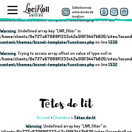
Séléctionnez
Warning
: Undefined array key "post_type" in
votre durée de
/home/clients/0e727a67069f1333c42a510f3447b620/sites/locand
location
content/themes/biznet-template/functions.php
on line
152
Warning
: Undefined array key "LNR_filter" in
/home/clients/0e727a67069f1333c42a510f3447b620/sites/locand
content/themes/biznet-template/functions.php
on line
1330
Warning
: Trying to access array offset on value of type null in
/home/clients/0e727a67069f1333c42a510f3447b620/sites/locand
content/themes/biznet-template/functions.php
on line
1332
Têtes de lit
Accueil
>
Chambre
>
Têtes de lit
Warning
: Undefined array key "LNR_filter" in
/clients/0e727a67069f1333c42a510f3447b620/sites/locandroll.c