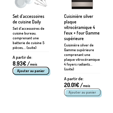
Set d’accessoires
Cuisinière silver
de cuisine Daily
plaque
vitrocéramique 4
Set d'accessoires de
feux + four Gamme
cuisine bureau,
comprenant une
supérieure
batterie de cuisine 5
Cuisinière silver de
pièces,... (suite)
Gamme supérieure
comprenant une
A partir de:
plaque vitrocéramique
8.93
€ /
4 foyers radiants...
mois
(suite)
A partir de:
20.01
€ /
mois