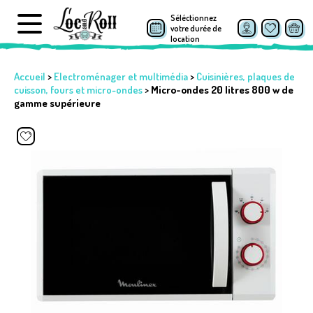
Séléctionnez
votre durée de
location
Accueil
>
Electroménager et multimédia
>
Cuisinières, plaques de
cuisson, fours et micro-ondes
>
Micro-ondes 20 litres 800 w de
gamme supérieure