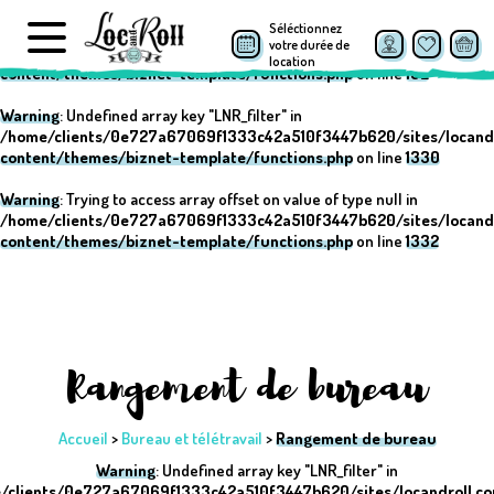
Séléctionnez
Warning
: Undefined array key "post_type" in
votre durée de
/home/clients/0e727a67069f1333c42a510f3447b620/sites/locand
location
content/themes/biznet-template/functions.php
on line
152
Warning
: Undefined array key "LNR_filter" in
/home/clients/0e727a67069f1333c42a510f3447b620/sites/locand
content/themes/biznet-template/functions.php
on line
1330
Warning
: Trying to access array offset on value of type null in
/home/clients/0e727a67069f1333c42a510f3447b620/sites/locand
content/themes/biznet-template/functions.php
on line
1332
Rangement de bureau
Accueil
>
Bureau et télétravail
>
Rangement de bureau
Warning
: Undefined array key "LNR_filter" in
/clients/0e727a67069f1333c42a510f3447b620/sites/locandroll.c