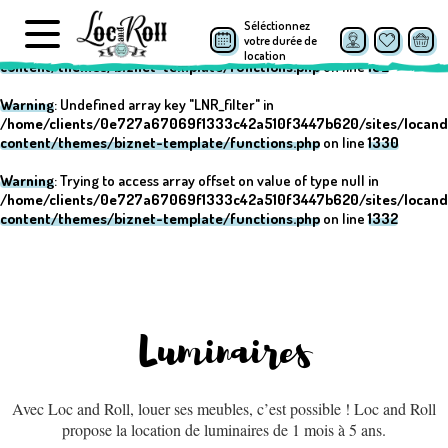
Séléctionnez
Warning
: Undefined array key "post_type" in
votre durée de
/home/clients/0e727a67069f1333c42a510f3447b620/sites/locand
location
content/themes/biznet-template/functions.php
on line
152
Warning
: Undefined array key "LNR_filter" in
/home/clients/0e727a67069f1333c42a510f3447b620/sites/locand
content/themes/biznet-template/functions.php
on line
1330
Warning
: Trying to access array offset on value of type null in
/home/clients/0e727a67069f1333c42a510f3447b620/sites/locand
content/themes/biznet-template/functions.php
on line
1332
Luminaires
Avec Loc and Roll, louer ses meubles, c’est possible ! Loc and Roll
propose la location de luminaires de 1 mois à 5 ans.