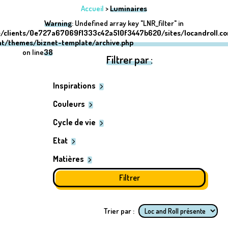
Accueil
>
Luminaires
Warning
: Undefined array key "LNR_filter" in
/clients/0e727a67069f1333c42a510f3447b620/sites/locandroll.c
nt/themes/biznet-template/archive.php
on line
38
Filtrer par :
Inspirations
Couleurs
Cycle de vie
Etat
Matières
Trier par :