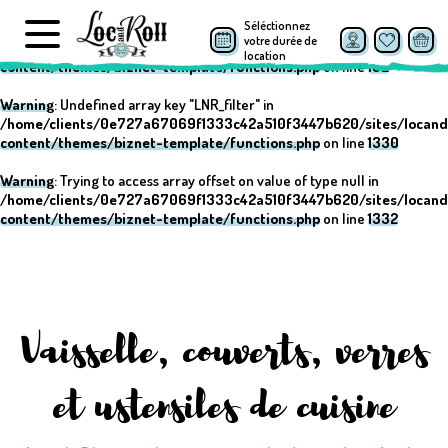
Séléctionnez
Warning
: Undefined array key "post_type" in
votre durée de
/home/clients/0e727a67069f1333c42a510f3447b620/sites/locand
location
content/themes/biznet-template/functions.php
on line
152
Warning
: Undefined array key "LNR_filter" in
/home/clients/0e727a67069f1333c42a510f3447b620/sites/locand
content/themes/biznet-template/functions.php
on line
1330
Warning
: Trying to access array offset on value of type null in
/home/clients/0e727a67069f1333c42a510f3447b620/sites/locand
content/themes/biznet-template/functions.php
on line
1332
Vaisselle, couverts, verres
et ustensiles de cuisine