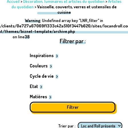
Accueil
>
Décoration, luminaires et articles du quotidien
>
Articles
du quotidien
>
Vaisselle, couverts, verres et ustensiles de
cuisine
Warning
: Undefined array key "LNR_filter" in
/clients/0e727a67069f1333c42a510f3447b620/sites/locandroll.c
nt/themes/biznet-template/archive.php
on line
38
Filtrer par :
Inspirations
Couleurs
Cycle de vie
Etat
Matières
Trier par :