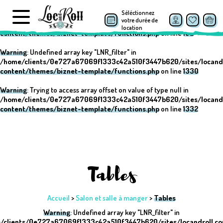
Séléctionnez
Warning
: Undefined array key "post_type" in
votre durée de
/home/clients/0e727a67069f1333c42a510f3447b620/sites/locand
location
content/themes/biznet-template/functions.php
on line
152
Warning
: Undefined array key "LNR_filter" in
/home/clients/0e727a67069f1333c42a510f3447b620/sites/locand
content/themes/biznet-template/functions.php
on line
1330
Warning
: Trying to access array offset on value of type null in
/home/clients/0e727a67069f1333c42a510f3447b620/sites/locand
content/themes/biznet-template/functions.php
on line
1332
Tables
Accueil
>
Salon et salle à manger
>
Tables
Warning
: Undefined array key "LNR_filter" in
/clients/0e727a67069f1333c42a510f3447b620/sites/locandroll.c