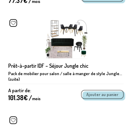
77.37
€ /
mois
Prêt-à-partir IDF – Séjour Jungle chic
Pack de mobilier pour salon / salle à manger de style Jungle...
(suite)
A partir de:
101.38
€ /
mois