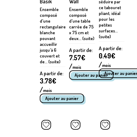
Basik
Wall
séduire par
ce tabouret
Ensemble
Ensemble
pliant, idéal
composé
composé
pour les
d'une
d'une table
petites
rectangulaire
carrée de 75
surfaces...
blanche
x 75 cm et
(suite)
pouvant
deux... (suite)
accueillir
A partir de:
A partir de:
jusqu'à 6
0.49
€
couvert et
7.57
€
de... (suite)
/
/
mois
mois
A partir de:
3.78
€
/
mois