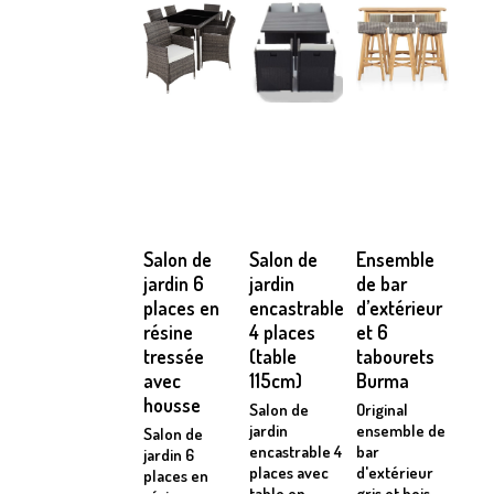
Salon de
Salon de
Ensemble
jardin 6
jardin
de bar
places en
encastrable
d’extérieur
résine
4 places
et 6
tressée
(table
tabourets
avec
115cm)
Burma
housse
Salon de
Original
jardin
ensemble de
Salon de
encastrable 4
bar
jardin 6
places avec
d'extérieur
places en
table en
gris et bois