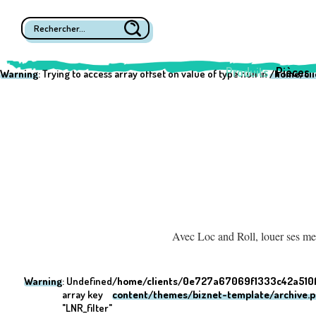
Warning
: Undefined array key "post_type" in
/home/clients/0e727a670
Warning
: Undefined array key "LNR_filter" in
/home/clients/0e727a670
Produits
Pièces
Warning
: Trying to access array offset on value of type null in
/home/cl
Avec Loc and Roll, louer ses meu
Warning
: Undefined
/home/clients/0e727a67069f1333c42a510f
array key
content/themes/biznet-template/archive.
"LNR_filter"