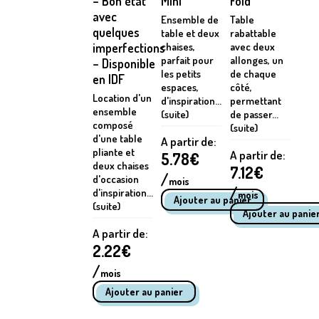
– Bon état
Mini
Fold
avec
Ensemble de
Table
quelques
table et deux
rabattable
imperfections
chaises,
avec deux
parfait pour
allonges, un
– Disponible
les petits
de chaque
en IDF
espaces,
côté,
Location d'un
d'inspiration...
permettant
ensemble
(suite)
de passer...
composé
(suite)
d'une table
A partir de:
pliante et
A partir de:
5.78
€
deux chaises
7.12
€
/
d'occasion
mois
/
d'inspiration...
mois
(suite)
A partir de:
2.22
€
/
mois