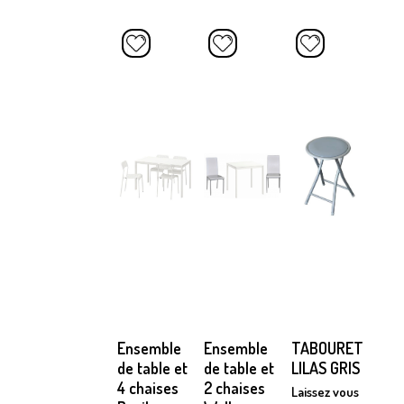
Ensemble
Ensemble
TABOURET
de table et
de table et
LILAS GRIS
4 chaises
2 chaises
Laissez vous