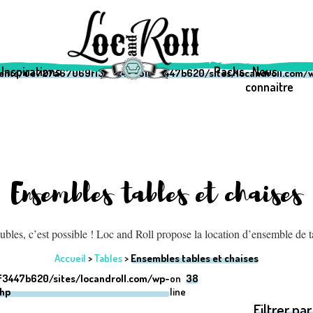
69f1333c42a510f3447b620/sites/locandroll.com/wp-content/them
69f1333c42a510f3447b620/sites/locandroll.com/wp-content/them
Inspirations
Packs
Nous
ients/0e727a67069f1333c42a510f3447b620/sites/locandroll.com/w
connaitre
Ensembles tables et chaises
bles, c’est possible ! Loc and Roll propose la location d’ensemble de ta
Accueil
>
Tables
>
Ensembles tables et chaises
3447b620/sites/locandroll.com/wp-
on
38
php
line
Filtrer par 