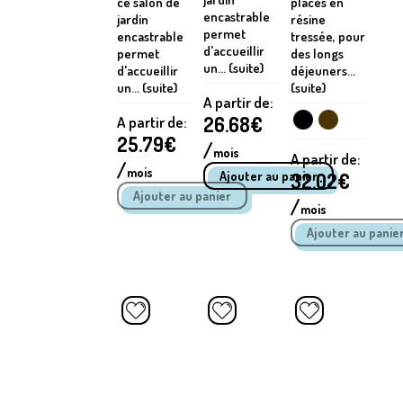
ce salon de
places en
encastrable
jardin
résine
permet
encastrable
tressée, pour
d'accueillir
permet
des longs
un... (suite)
d'accueillir
déjeuners...
un... (suite)
(suite)
A partir de:
26.68
€
A partir de:
25.79
€
/
mois
A partir de:
/
mois
32.02
€
/
mois