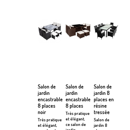
Salon de
Salon de
Salon de
jardin
jardin
jardin 8
encastrable
encastrable
places en
8 places
8 places
résine
noir
tressée
Très pratique
et élégant,
Très pratique
Salon de
ce salon de
et élégant,
jardin 8
jardin