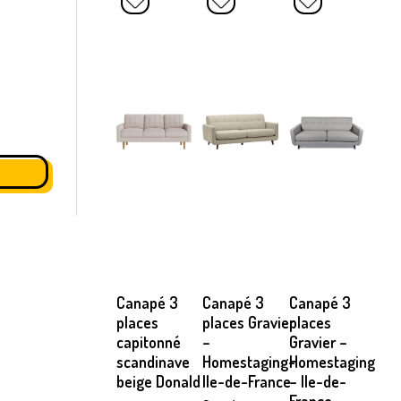
Canapé 3
Canapé 3
Canapé 3
places
places Gravier
places
capitonné
–
Gravier –
scandinave
Homestaging-
Homestaging
beige Donald
Ile-de-France
– Ile-de-