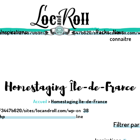
69f1333c42a510f3447b620/sites/locandroll.com/wp-content/them
69f1333c42a510f3447b620/sites/locandroll.com/wp-content/them
Inspirations
Packs
Nous
ients/0e727a67069f1333c42a510f3447b620/sites/locandroll.com/w
connaitre
Homestaging Île-de-France
Accueil
>
Homestaging Île-de-France
3447b620/sites/locandroll.com/wp-
on
38
php
line
Filtrer par 