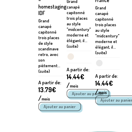
–
France
Grand
homestaging
canapé
Grand
IDF
capitonné
canapé
trois places
capitonné
Grand
au style
trois places
canapé
"midcentury"
au style
capitonné
moderne et
"midcentury"
trois places
élégant, il...
moderne et
de style
(suite)
élégant, il...
scandinave
(suite)
retro, avec
son
piètement...
A partir de:
(suite)
14.44
€
A partir de:
14.44
€
A partir de:
/
mois
13.79
€
/
mois
/
mois