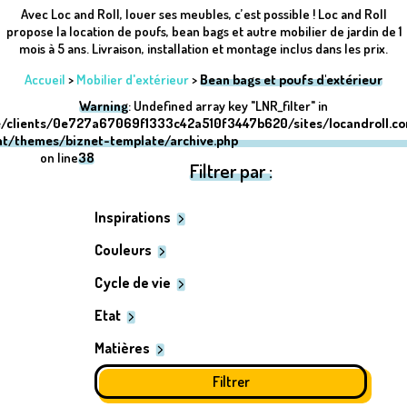
Avec Loc and Roll, louer ses meubles, c’est possible ! Loc and Roll
propose la location de poufs, bean bags et autre mobilier de jardin de 1
mois à 5 ans. Livraison, installation et montage inclus dans les prix.
Accueil
>
Mobilier d'extérieur
>
Bean bags et poufs d'extérieur
Warning
: Undefined array key "LNR_filter" in
/clients/0e727a67069f1333c42a510f3447b620/sites/locandroll.c
nt/themes/biznet-template/archive.php
on line
38
Filtrer par :
Inspirations
Couleurs
Cycle de vie
Etat
Matières