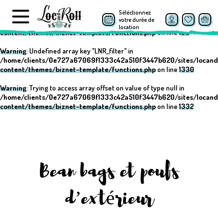
Séléctionnez
Warning
: Undefined array key "post_type" in
votre durée de
/home/clients/0e727a67069f1333c42a510f3447b620/sites/locand
location
content/themes/biznet-template/functions.php
on line
152
Warning
: Undefined array key "LNR_filter" in
/home/clients/0e727a67069f1333c42a510f3447b620/sites/locand
content/themes/biznet-template/functions.php
on line
1330
Warning
: Trying to access array offset on value of type null in
/home/clients/0e727a67069f1333c42a510f3447b620/sites/locand
content/themes/biznet-template/functions.php
on line
1332
Bean bags et poufs
d’extérieur