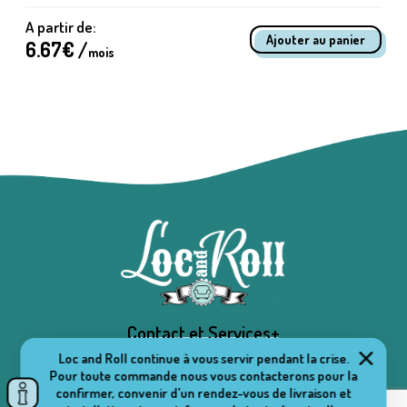
A partir de:
6.67
€ /
mois
Contact et Services+
Loc and Roll continue à vous servir pendant la crise.
Pour toute commande nous vous contacterons pour la
confirmer, convenir d'un rendez-vous de livraison et