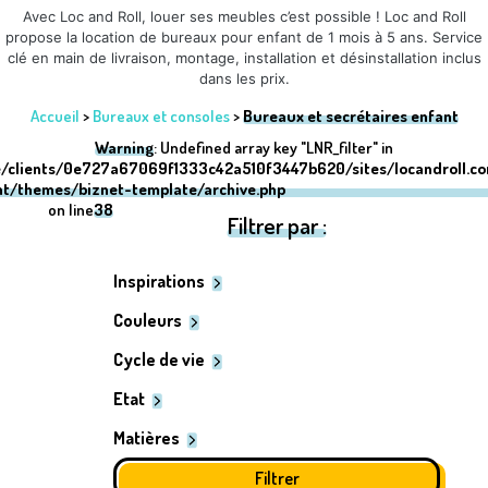
Avec Loc and Roll, louer ses meubles c’est possible ! Loc and Roll
propose la location de bureaux pour enfant de 1 mois à 5 ans. Service
clé en main de livraison, montage, installation et désinstallation inclus
dans les prix.
Accueil
>
Bureaux et consoles
>
Bureaux et secrétaires enfant
Warning
: Undefined array key "LNR_filter" in
/clients/0e727a67069f1333c42a510f3447b620/sites/locandroll.c
nt/themes/biznet-template/archive.php
on line
38
Filtrer par :
Inspirations
Couleurs
Cycle de vie
Etat
Matières