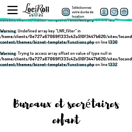
Séléctionnez
Warning
: Undefined array key "post_type" in
votre durée de
/home/clients/0e727a67069f1333c42a510f3447b620/sites/locand
location
content/themes/biznet-template/functions.php
on line
152
Warning
: Undefined array key "LNR_filter" in
/home/clients/0e727a67069f1333c42a510f3447b620/sites/locand
content/themes/biznet-template/functions.php
on line
1330
Warning
: Trying to access array offset on value of type null in
/home/clients/0e727a67069f1333c42a510f3447b620/sites/locand
content/themes/biznet-template/functions.php
on line
1332
Bureaux et secrétaires
enfant