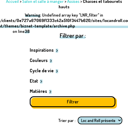
Accueil
>
Salon et salle à manger
>
Assises
>
Chaises et tabourets
hauts
Warning
: Undefined array key "LNR_filter" in
/clients/0e727a67069f1333c42a510f3447b620/sites/locandroll.c
nt/themes/biznet-template/archive.php
on line
38
Filtrer par :
Inspirations
Couleurs
Cycle de vie
Etat
Matières
Trier par :