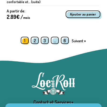
confortable et... (suite)
A partir de:
2.89
€ /
mois
1
2
3
…
6
Suivant »
Contact et Services+