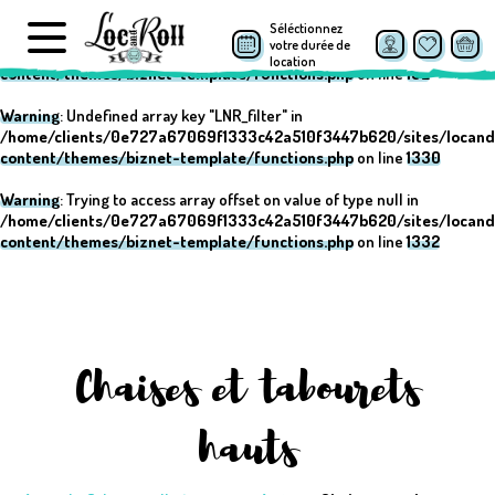
Séléctionnez
Warning
: Undefined array key "post_type" in
votre durée de
/home/clients/0e727a67069f1333c42a510f3447b620/sites/locand
location
content/themes/biznet-template/functions.php
on line
152
Warning
: Undefined array key "LNR_filter" in
/home/clients/0e727a67069f1333c42a510f3447b620/sites/locand
content/themes/biznet-template/functions.php
on line
1330
Warning
: Trying to access array offset on value of type null in
/home/clients/0e727a67069f1333c42a510f3447b620/sites/locand
content/themes/biznet-template/functions.php
on line
1332
Chaises et tabourets
hauts