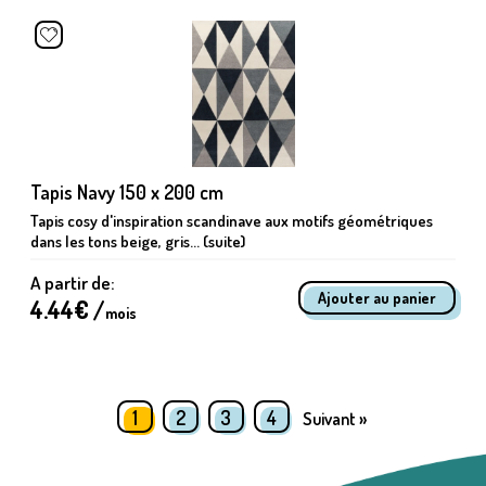
Tapis Navy 150 x 200 cm
Tapis cosy d'inspiration scandinave aux motifs géométriques
dans les tons beige, gris... (suite)
A partir de:
4.44
€ /
mois
1
2
3
4
Suivant »