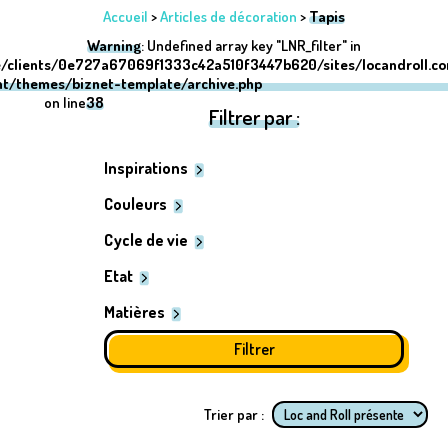
Accueil
>
Articles de décoration
>
Tapis
Warning
: Undefined array key "LNR_filter" in
/clients/0e727a67069f1333c42a510f3447b620/sites/locandroll.c
nt/themes/biznet-template/archive.php
on line
38
Filtrer par :
Inspirations
Couleurs
Cycle de vie
Etat
Matières
Trier par :