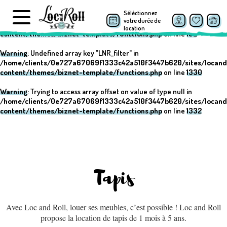
Séléctionnez
Warning
: Undefined array key "post_type" in
votre durée de
/home/clients/0e727a67069f1333c42a510f3447b620/sites/locand
location
content/themes/biznet-template/functions.php
on line
152
Warning
: Undefined array key "LNR_filter" in
/home/clients/0e727a67069f1333c42a510f3447b620/sites/locand
content/themes/biznet-template/functions.php
on line
1330
Warning
: Trying to access array offset on value of type null in
/home/clients/0e727a67069f1333c42a510f3447b620/sites/locand
content/themes/biznet-template/functions.php
on line
1332
Tapis
Avec Loc and Roll, louer ses meubles, c’est possible ! Loc and Roll
propose la location de tapis de 1 mois à 5 ans.