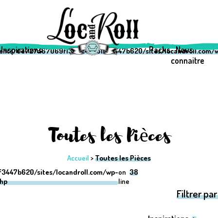
69f1333c42a510f3447b620/sites/locandroll.com/wp-content/them
69f1333c42a510f3447b620/sites/locandroll.com/wp-content/them
Inspirations
Packs
Nous
ients/0e727a67069f1333c42a510f3447b620/sites/locandroll.com/w
connaitre
Toutes les Pièces
Accueil
>
Toutes les Pièces
3447b620/sites/locandroll.com/wp-
on
38
php
line
Filtrer par 