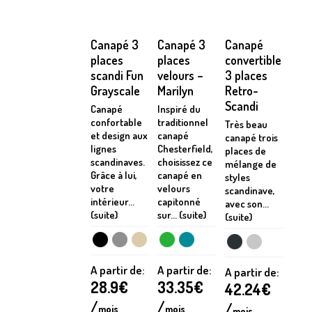
Canapé 3
Canapé 3
Canapé
places
places
convertible
scandi Fun
velours –
3 places
Grayscale
Marilyn
Retro-
Scandi
Canapé
Inspiré du
confortable
traditionnel
Très beau
et design aux
canapé
canapé trois
lignes
Chesterfield,
places de
scandinaves.
choisissez ce
mélange de
Grâce à lui,
canapé en
styles
votre
velours
scandinave,
intérieur...
capitonné
avec son...
(suite)
sur... (suite)
(suite)
A partir de:
A partir de:
A partir de:
28.9
€
33.35
€
42.24
€
/
/
/
mois
mois
mois