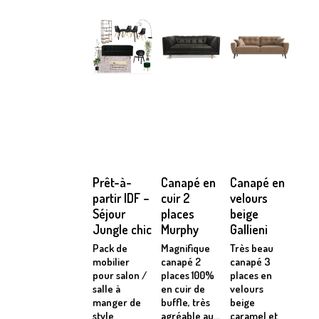
Prêt-à-
Canapé en
Canapé en
partir IDF –
cuir 2
velours
Séjour
places
beige
Jungle chic
Murphy
Gallieni
Pack de
Magnifique
Très beau
mobilier
canapé 2
canapé 3
pour salon /
places 100%
places en
salle à
en cuir de
velours
manger de
buffle, très
beige
style
agréable au...
caramel et