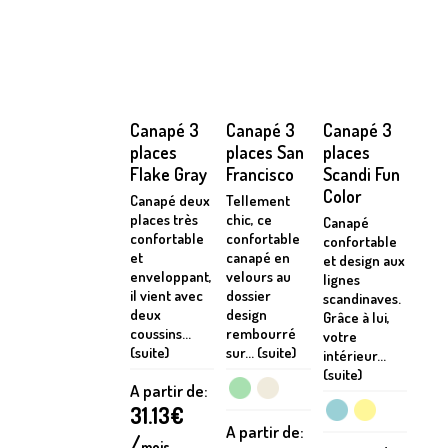
Canapé 3
Canapé 3
Canapé 3
places
places San
places
Flake Gray
Francisco
Scandi Fun
Color
Canapé deux
Tellement
places très
chic, ce
Canapé
confortable
confortable
confortable
et
canapé en
et design aux
enveloppant,
velours au
lignes
il vient avec
dossier
scandinaves.
deux
design
Grâce à lui,
coussins...
rembourré
votre
(suite)
sur... (suite)
intérieur...
(suite)
A partir de:
31.13
€
A partir de:
/
mois