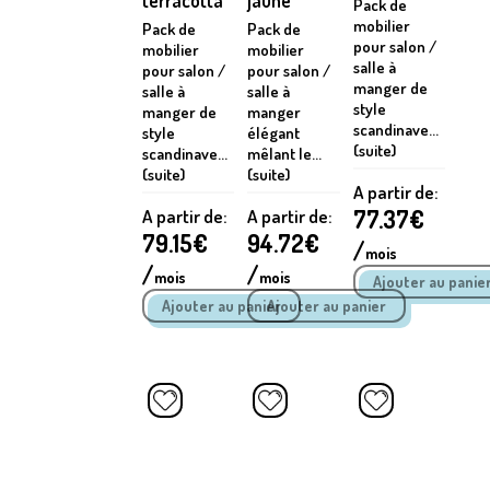
terracotta
jaune
Pack de
mobilier
Pack de
Pack de
pour salon /
mobilier
mobilier
salle à
pour salon /
pour salon /
manger de
salle à
salle à
style
manger de
manger
scandinave...
style
élégant
(suite)
scandinave...
mêlant le...
(suite)
(suite)
A partir de:
77.37
€
A partir de:
A partir de:
79.15
€
94.72
€
/
mois
/
/
mois
mois