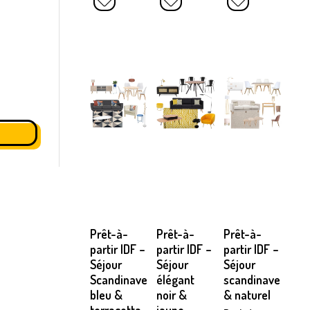
Prêt-à-
Prêt-à-
Prêt-à-
partir IDF –
partir IDF –
partir IDF –
Séjour
Séjour
Séjour
Scandinave
élégant
scandinave
bleu &
noir &
& naturel