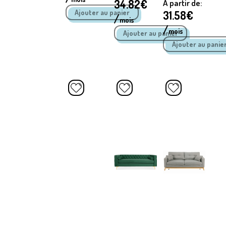
34.82
€
A partir de:
31.58
€
/
mois
/
mois