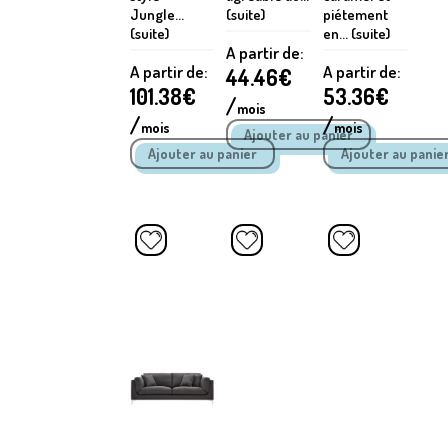
Jungle...
(suite)
piétement
(suite)
en... (suite)
A partir de:
A partir de:
A partir de:
44.46
€
101.38
€
53.36
€
/
mois
/
/
mois
mois