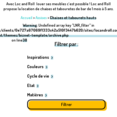
Avec Loc and Roll louer ses meubles c’est possible ! Loc and Roll
propose la location de chaises et tabouretes de bar de 1 mois à 5 ans.
Accueil
>
Assises
>
Chaises et tabourets hauts
Warning
: Undefined array key "LNR_filter" in
/clients/0e727a67069f1333c42a510f3447b620/sites/locandroll.c
nt/themes/biznet-template/archive.php
on line
38
Filtrer par :
Inspirations
Couleurs
Cycle de vie
Etat
Matières