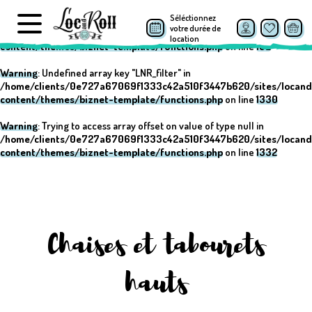
Séléctionnez
Warning
: Undefined array key "post_type" in
votre durée de
/home/clients/0e727a67069f1333c42a510f3447b620/sites/locand
location
content/themes/biznet-template/functions.php
on line
152
Warning
: Undefined array key "LNR_filter" in
/home/clients/0e727a67069f1333c42a510f3447b620/sites/locand
content/themes/biznet-template/functions.php
on line
1330
Warning
: Trying to access array offset on value of type null in
/home/clients/0e727a67069f1333c42a510f3447b620/sites/locand
content/themes/biznet-template/functions.php
on line
1332
Chaises et tabourets
hauts