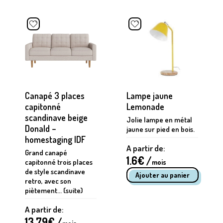
Canapé 3 places
Lampe jaune
capitonné
Lemonade
scandinave beige
Jolie lampe en métal
Donald –
jaune sur pied en bois.
homestaging IDF
A partir de:
Grand canapé
1.6
€ /
capitonné trois places
mois
de style scandinave
retro, avec son
piètement... (suite)
A partir de:
13.79
€ /