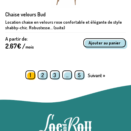
Chaise velours Bud
Location chaise en velours rose confortable et élégante de style
shabby-chic. Robustesse... (suite)
A partir de:
2.67
€ /
mois
1
2
3
…
5
Suivant »