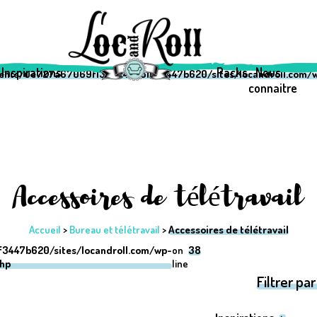
69f1333c42a510f3447b620/sites/locandroll.com/wp-content/them
69f1333c42a510f3447b620/sites/locandroll.com/wp-content/them
Inspirations
Packs
Nous
ients/0e727a67069f1333c42a510f3447b620/sites/locandroll.com/w
connaitre
Accessoires de télétravail
Accueil
>
Bureau et télétravail
>
Accessoires de télétravail
3447b620/sites/locandroll.com/wp-
on
38
php
line
Filtrer par 