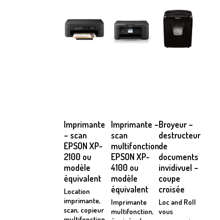
Imprimante
Imprimante –
Broyeur –
– scan
scan
destructeur
EPSON XP-
multifonction
de
2100 ou
EPSON XP-
documents
modèle
4100 ou
invidivuel –
équivalent
modèle
coupe
équivalent
croisée
Location
imprimante,
Imprimante
Loc and Roll
scan, copieur
multifonction,
vous
multifonction