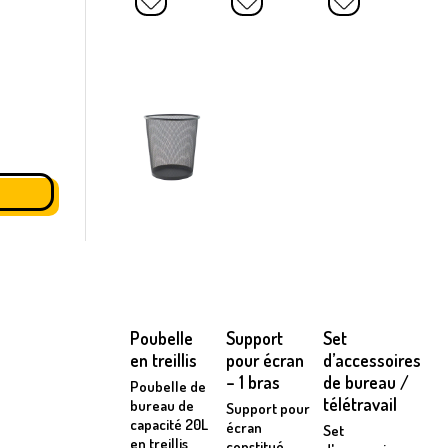
Poubelle
Support
Set
en treillis
pour écran
d’accessoires
– 1 bras
de bureau /
Poubelle de
télétravail
bureau de
Support pour
capacité 20L
écran
Set
en treillis
constitué