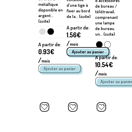
d'accessoires
métallique
d'une tige à
de bureau /
disponible en
fixer au bord
télétravail,
argent...
de la... (suite)
comprenant
(suite)
une lampe
A partir de:
de bureau,
1.56
€
un... (suite)
/
A partir de:
mois
0.93
€
A partir de:
/
mois
10.54
€
/
mois