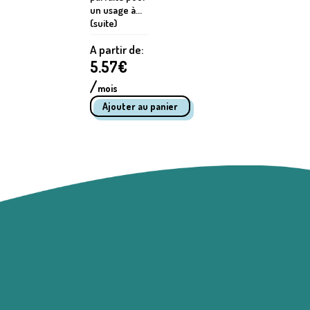
un usage à...
(suite)
A partir de:
5.57
€
/
mois