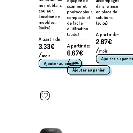
équipée de
accompagne
noir et blanc,
scanner et
dans la mise
couleur.
photocopieur,
en place de
Location de
compacte et
solutions...
meubles...
de facile
(suite)
(suite)
d'utilisation....
A partir de:
(suite)
A partir de:
2.67
€
3.33
€
A partir de:
/
mois
6.67
€
/
mois
/
mois