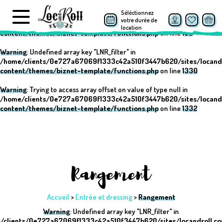
Séléctionnez
Warning
: Undefined array key "post_type" in
votre durée de
/home/clients/0e727a67069f1333c42a510f3447b620/sites/locand
location
content/themes/biznet-template/functions.php
on line
152
Warning
: Undefined array key "LNR_filter" in
/home/clients/0e727a67069f1333c42a510f3447b620/sites/locand
content/themes/biznet-template/functions.php
on line
1330
Warning
: Trying to access array offset on value of type null in
/home/clients/0e727a67069f1333c42a510f3447b620/sites/locand
content/themes/biznet-template/functions.php
on line
1332
Rangement
Accueil
>
Entrée et dressing
>
Rangement
Warning
: Undefined array key "LNR_filter" in
/clients/0e727a67069f1333c42a510f3447b620/sites/locandroll.c