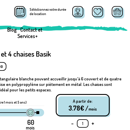
Séléctionnez votre durée
de location
Blog
Contact et
Services+
et 4 chaises Basik
00
ngulaire blanche pouvant accueillir jusqu'à 6 couvert et de quatre
sise en polypropylène sur piètement en métal. Les chaises sont
déal pour les petits espaces.
A partir de:
tre 1 mois et 5 ans)
3.78
€ /
mois
-
+
mois