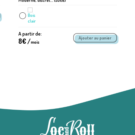
Moderne, discret... (suite)
A partir de:
8
€ /
mois