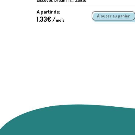
Discover, Dream in... (suite)
A partir de:
1.33
€ /
mois