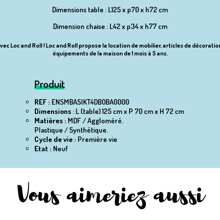
Dimensions table : L125 x p70 x h72 cm
Dimension chaise : L42 x p34 x h77 cm
vec Loc and Roll ! Loc and Roll propose la location de mobilier, articles de décorat
équipements de la maison de 1 mois à 5 ans.
Produit
REF :
ENSMBASIKT4DBOBA0000
Dimensions
: L (table) 125 cm x P 70 cm x H 72 cm
Matières :
MDF / Aggloméré.
Plastique / Synthétique.
Cycle de vie :
Première vie
Etat :
Neuf
Vous aimeriez aussi