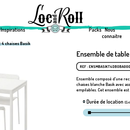
Inspirations
Packs
Nous
connaitre
 4 chaises Basik
Ensemble de table 
REF : ENSMBASIKT4DBOBA00
Ensemble composé d'une recta
chaises blanche Basik avec as
empilables. Cet ensemble est i
Durée de location
(En