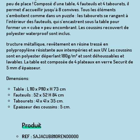
peu de place ! Composé d’une table, 4 fauteuils et 4 tabourets, il
permet d’accueillir jusqu’à 8 convives. Tous les éléments
s’emboitent comme dans un puzzle : les tabourets se rangent à
l’intérieur des fauteuils, qui s’encastrent sous la table pour
former un « cube » peu encombrant. Les coussins recouvert de
polyester waterproof sont inclus.
tructure métallique, revêtement en résine tressé en
polypropylène résistante aux intempéries et aux UV. Les coussins
sont en polyester déperlant 180g/m² et sont déhoussables et
lavables. La table est composée de 4 plateaux en verre Securit de
5 mm d’épaisseur.
Dimensions:
Table : L 110 x P110 x H 73 cm
Fauteuils : 52 x 52 H 84 cm
Tabourets : 41 x 41 x 35 cm.
Epaisseur des coussins : 5 cm.
Produit
REF :
SAJACUB8110RENO0000