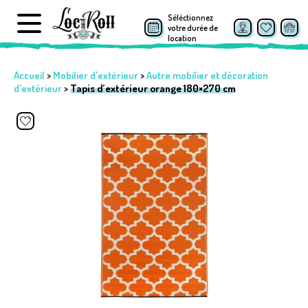
Séléctionnez
votre durée de
location
Accueil
>
Mobilier d'extérieur
>
Autre mobilier et décoration
d'extérieur
>
Tapis d’extérieur orange 180×270 cm