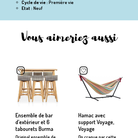
Cycle de vie :
Première vie
Etat :
Neuf
Vous aimeriez aussi
Ensemble de bar
Hamac avec
d’extérieur et 6
support Voyage,
tabourets Burma
Voyage
Original ensemble de
On craque par cette