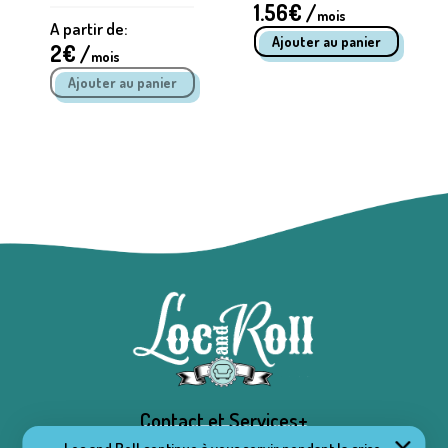
1.56
€ /
mois
A partir de:
2
€ /
mois
Contact et Services+