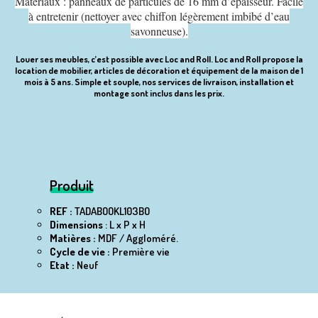
Matériaux : panneaux de particules de 16 mm d’épaisseur. Facile
à entretenir (nettoyer avec chiffon légèrement imbibé d’eau
savonneuse).
Louer ses meubles, c’est possible avec Loc and Roll. Loc and Roll propose la
location de mobilier, articles de décoration et équipement de la maison de 1
mois à 5 ans. Simple et souple, nos services de livraison, installation et
montage sont inclus dans les prix.
Produit
REF :
TADABOOKL103BO
Dimensions
: L x P x H
Matières :
MDF / Aggloméré.
Cycle de vie :
Première vie
Etat :
Neuf