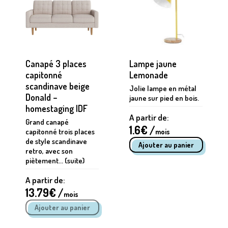
Canapé 3 places
Lampe jaune
capitonné
Lemonade
scandinave beige
Jolie lampe en métal
Donald –
jaune sur pied en bois.
homestaging IDF
A partir de:
Grand canapé
1.6
€ /
capitonné trois places
mois
de style scandinave
retro, avec son
piètement... (suite)
A partir de:
13.79
€ /
mois