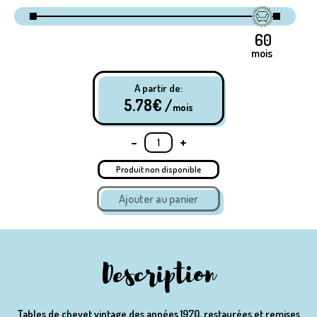
mois
A partir de:
5.78
€ /
mois
-
+
Produit non disponible
Description
Tables de chevet vintage des années 1970, restaurées et remises