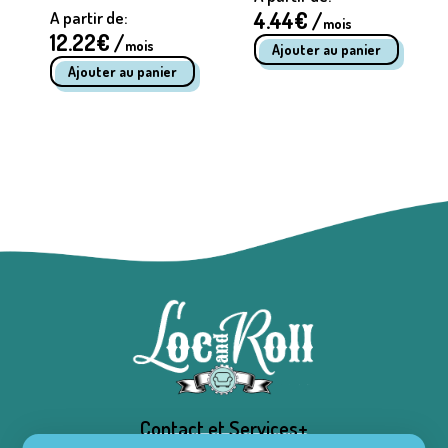
4.44
€ /
A partir de:
mois
12.22
€ /
mois
Contact et Services+