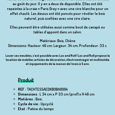
au goût du jour. Il y en a deux de disponible. Elles ont été
repeintes à la craie « Paris Grey » avec une cire blanche pour un
effet chaulé. Les dessus ont été poncés pour révéler le bois
naturel, puis scellées avec une cire claire.
Elles peuvent être utilisées aussi comme bout de canapé ou
tables d’appoint dans un salon.
Matériaux:
Bois, Chêne
Dimensions: Hauteur: 46 cm; Largeur: 34 cm; Profondeur: 33 c
Louer ses meubles, c’est possible avec Loc and Roll ! Loc and Roll propose la
location de mobilier, articles de décoration, électroménager et multimédia
et équipements de la maison de 1 mois à 5 ans.
Produit
REF :
TACHTESSAEDXBOBA0004
Dimensions
: L 34 cm x P 33 cm (prof) x H 46 cm
Matières :
Bois.
Cycle de vie :
Upcyclé
Etat :
Patine du temps