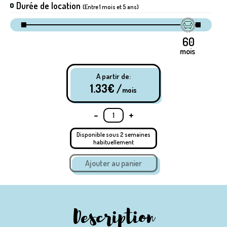
Durée de location
(Entre 1 mois et 5 ans)
mois
A partir de:
1.33
€ /
mois
-
+
Disponible sous 2 semaines
habituellement
Description