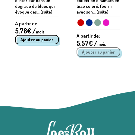
d'intérieur dans un
collection d'hamacs en
dégradé de bleus qui
tissu coloré, fourni
évoque des... (suite)
avec son... (suite)
A partir de:
5.78
€ /
mois
A partir de:
5.57
€ /
mois