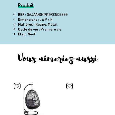
Produit
REF :
SAJAANG4P140RENO0000
Dimensions
: L x P x H
Matières :
Resine.
Métal.
Cycle de vie :
Première vie
Etat :
Neuf
Vous aimeriez aussi