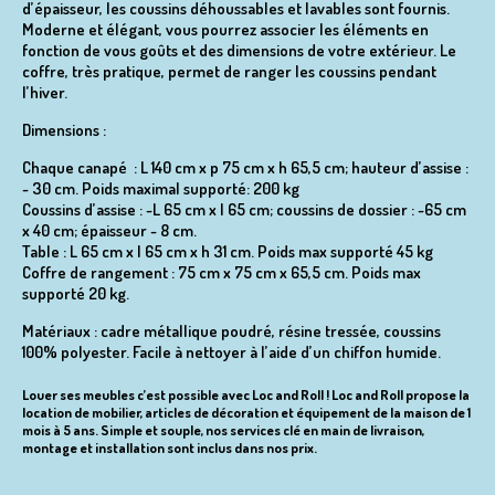
d’épaisseur, les coussins déhoussables et lavables sont fournis.
Moderne et élégant, vous pourrez associer les éléments en
fonction de vous goûts et des dimensions de votre extérieur. Le
coffre, très pratique, permet de ranger les coussins pendant
l’hiver.
Dimensions :
Chaque canapé : L 140 cm x p 75 cm x h 65,5 cm; hauteur d’assise :
~ 30 cm. Poids maximal supporté: 200 kg
Coussins d’assise : ~L 65 cm x l 65 cm; coussins de dossier : ~65 cm
x 40 cm; épaisseur ~ 8 cm.
Table : L 65 cm x l 65 cm x h 31 cm. Poids max supporté 45 kg
Coffre de rangement : 75 cm x 75 cm x 65,5 cm. Poids max
supporté 20 kg.
Matériaux : cadre métallique poudré, résine tressée, coussins
100% polyester. Facile à nettoyer à l’aide d’un chiffon humide.
Louer ses meubles c’est possible avec Loc and Roll ! Loc and Roll propose la
location de mobilier, articles de décoration et équipement de la maison de 1
mois à 5 ans. Simple et souple, nos services clé en main de livraison,
montage et installation sont inclus dans nos prix.