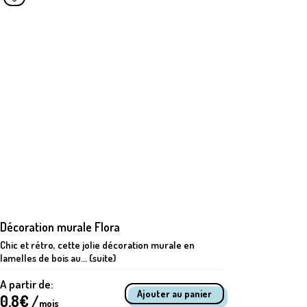
Décoration murale Flora
Chaise 
Chic et rétro, cette jolie décoration murale en
Location 
lamelles de bois au... (suite)
élégante d
A partir de:
A partir 
0.8
€ /
2.67
€ 
mois