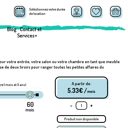
Séléctionnez votre durée
de location
Blog
Contact et
Services+
pour votre entrée, votre salon ou votre chambre en tant que meuble
ose de deux tiroirs pour ranger toutes les petites affaires du
A partir de:
tre 1 mois et 5 ans)
5.33
€ /
mois
-
+
mois
Produit non disponible