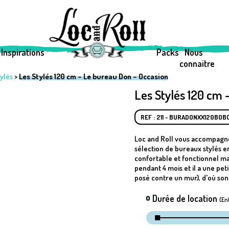
Inspirations
Packs
Nous
connaitre
tylés
>
Les Stylés 120 cm – Le bureau Don – Occasion
Les Stylés 120 cm 
REF : 211 - BURADONXX120BO
Loc and Roll vous accompagne 
sélection de bureaux stylés 
confortable et fonctionnel mai
pendant 4 mois et il a une peti
posé contre un mur), d'où son 
Durée de location
(En