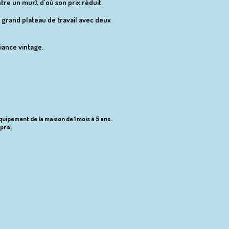
ntre un mur), d’où son prix réduit.
 grand plateau de travail avec deux
iance vintage.
équipement de la maison de 1 mois à 5 ans.
prix.