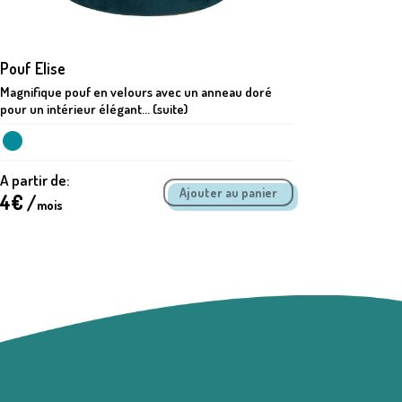
Pouf Elise
Poubelle 
Magnifique pouf en velours avec un anneau doré
Poubelle 
pour un intérieur élégant... (suite)
métallique
A partir de:
A partir 
4
€ /
0.93
€ 
mois