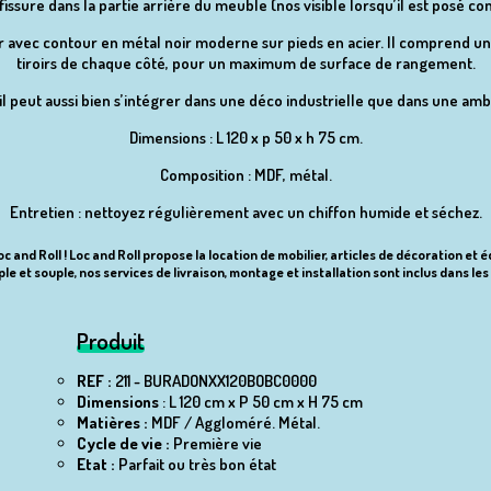
fissure dans la partie arrière du meuble (nos visible lorsqu’il est posé co
ir avec contour en métal noir moderne sur pieds en acier. Il comprend un
tiroirs de chaque côté, pour un maximum de surface de rangement.
 il peut aussi bien s’intégrer dans une déco industrielle que dans une amb
Dimensions : L 120 x p 50 x h 75 cm.
Composition : MDF, métal.
Entretien : nettoyez régulièrement avec un chiffon humide et séchez.
c and Roll ! Loc and Roll propose la location de mobilier, articles de décoration et 
le et souple, nos services de livraison, montage et installation sont inclus dans les 
Produit
REF :
211 - BURADONXX120BOBC0000
Dimensions
: L 120 cm x P 50 cm x H 75 cm
Matières :
MDF / Aggloméré.
Métal.
Cycle de vie :
Première vie
Etat :
Parfait ou très bon état