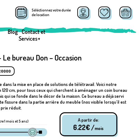
Séléctionnez votre durée
de location
Blog
Contact et
Services+
– Le bureau Don – Occasion
BC0000
dans la mise en place de solutions de télétravail. Voici notre
en 120 cm, pour tous ceux qui cherchent à aménager un coin bureau
s qui se fonde dans le décor de la maison. Ce bureau a déjà servi
te fissure dans la partie arrière du meuble (nos visible lorsqu'il est
prix réduit.
A partir de:
tre 1 mois et 5 ans)
6.22
€ /
mois