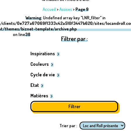
Accueil
>
Assises
>
Page 9
Warning
: Undefined array key "LNR_filter" in
/clients/0e727a67069f1333c42a510f3447b620/sites/locandroll.c
nt/themes/biznet-template/archive.php
on line
38
Filtrer par :
Inspirations
Couleurs
Cycle de vie
Etat
Matières
Trier par :