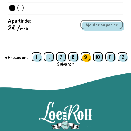
A partir de:
2
€ /
mois
1
…
7
8
9
10
11
12
« Précédent
Suivant »