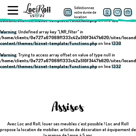
Séléctionnez
Warning
: Undefined array key "post_type" in
votre durée de
/home/clients/0e727a67069f1333c42a510f3447b620/sites/locand
location
content/themes/biznet-template/functions.php
on line
152
Warning
: Undefined array key "LNR_filter" in
/home/clients/0e727a67069f1333c42a510f3447b620/sites/locand
content/themes/biznet-template/functions.php
on line
1330
Warning
: Trying to access array offset on value of type null in
/home/clients/0e727a67069f1333c42a510f3447b620/sites/locand
content/themes/biznet-template/functions.php
on line
1332
Assises
Avec Loc and Roll, louer ses meubles c’est possible ! Loc and Roll
propose la location de mobilier, articles de décoration et équipement de
la maison de 1 mois à 5 ans.