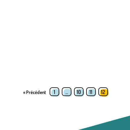
1
…
10
11
12
« Précédent