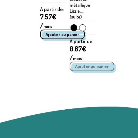
métallique
A partir de:
Lizzie....
7.57
€
(suite)
/
mois
A partir de:
0.67
€
/
mois