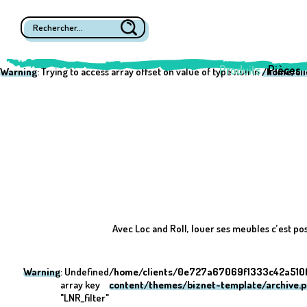
Warning
: Undefined array key "post_type" in
/home/clients/0e727a670
Warning
: Undefined array key "LNR_filter" in
/home/clients/0e727a670
Produits
Pièces
Warning
: Trying to access array offset on value of type null in
/home/cl
Avec Loc and Roll, louer ses meubles c’est pos
Warning
: Undefined
/home/clients/0e727a67069f1333c42a510f
array key
content/themes/biznet-template/archive.
"LNR_filter"