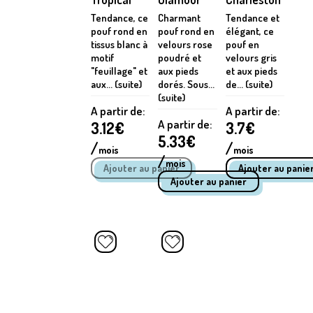
Tendance, ce
Charmant
Tendance et
pouf rond en
pouf rond en
élégant, ce
tissus blanc à
velours rose
pouf en
motif
poudré et
velours gris
"feuillage" et
aux pieds
et aux pieds
aux... (suite)
dorés. Sous...
de... (suite)
(suite)
A partir de:
A partir de:
A partir de:
3.12
€
3.7
€
5.33
€
/
/
mois
mois
/
mois