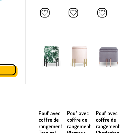
Pouf avec
Pouf avec
Pouf avec
coffre de
coffre de
coffre de
rangement
rangement
rangement
Tropical
Glamour
Charleston