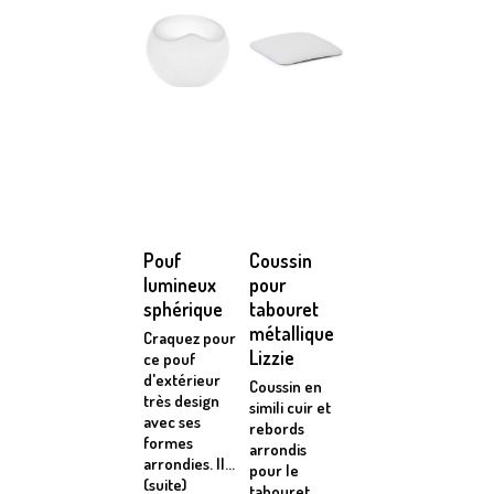
Pouf
Coussin
lumineux
pour
sphérique
tabouret
métallique
Craquez pour
Lizzie
ce pouf
d'extérieur
Coussin en
très design
simili cuir et
avec ses
rebords
formes
arrondis
arrondies. Il...
pour le
(suite)
tabouret