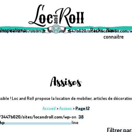
69f1333c42a510f3447b620/sites/locandroll.com/wp-content/them
69f1333c42a510f3447b620/sites/locandroll.com/wp-content/them
Inspirations
Packs
Nous
ients/0e727a67069f1333c42a510f3447b620/sites/locandroll.com/w
connaitre
Assises
sible ! Loc and Roll propose la location de mobilier, articles de décoratio
Accueil
>
Assises
>
Page 12
3447b620/sites/locandroll.com/wp-
on
38
php
line
Filtrer par 