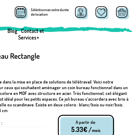
Séléctionnez votre durée
de location
Blog
Contact et
Services+
eau Rectangle
dans la mise en place de solutions de télétravail. Voici notre
our ceux qui souhaitent aménager un coin bureau fonctionnel dans un
icolore en MDF avec structure en acier. Très fonctionnel, cet élégant
st idéal pour les petits espaces. Ce joli bureau s'accordera avec brio à
le ou scandinave. Existe en deux coloris : blanc/bois ou noir/bois.
76 cm
 :
A partir de:
5.33
€ /
mois