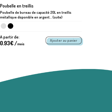
Poubelle en treillis
Caisson 
Poubelle de bureau de capacité 20L en treillis
Très fonc
métallique disponible en argent... (suite)
comprend 3
A partir de:
A partir 
0.93
€ /
4.67
€ 
mois