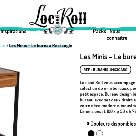
Inspirations
Packs
Nous
connaitre
nis
>
Les Minis – Le bureau Rectangle
Les Minis – Le bur
REF : BURAMISLIMX3CABO
Loc and Roll vous accompagne 
sélection de mini bureaux, p
petit espace. Bureau design b
bureau avec ses deux tiroirs e
votre déco moderne, industriel
Dimensions : L 100 x p 50 x h 
Couleurs disponibles