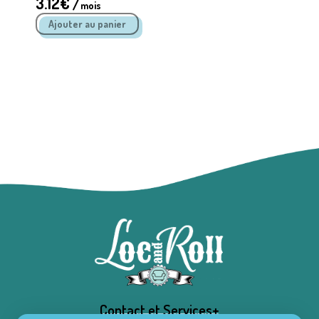
3.12
€ /
mois
Contact et Services+