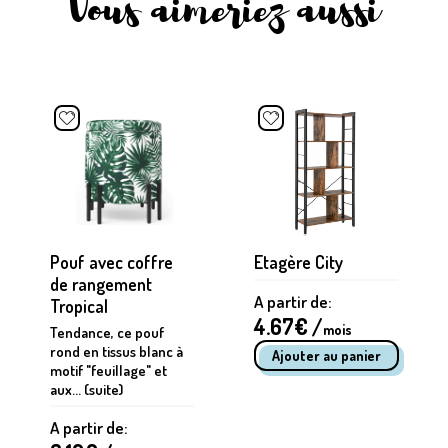
Vous aimeriez aussi
Pouf avec coffre
Etagère City
de rangement
A partir de:
Tropical
4.67
€ /
mois
Tendance, ce pouf
rond en tissus blanc à
motif "feuillage" et
aux... (suite)
A partir de: