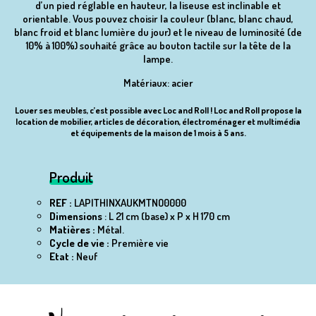
d’un pied réglable en hauteur, la liseuse est inclinable et
orientable. Vous pouvez choisir la couleur (blanc, blanc chaud,
blanc froid et blanc lumière du jour) et le niveau de luminosité (de
10% à 100%) souhaité grâce au bouton tactile sur la tête de la
lampe.
Matériaux: acier
Louer ses meubles, c’est possible avec Loc and Roll ! Loc and Roll propose la
location de mobilier, articles de décoration, électroménager et multimédia
et équipements de la maison de 1 mois à 5 ans.
Produit
REF :
LAPITHINXAUKMTNO0000
Dimensions
: L 21 cm (base) x P x H 170 cm
Matières :
Métal.
Cycle de vie :
Première vie
Etat :
Neuf