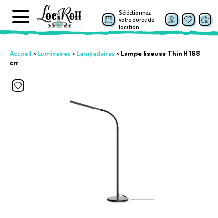
Séléctionnez
votre durée de
location
Accueil
>
Luminaires
>
Lampadaires
>
Lampe liseuse Thin H 168
cm