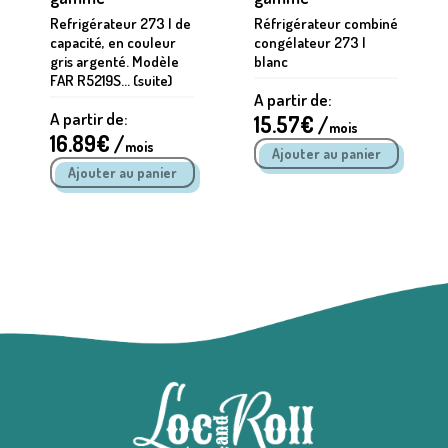
Refrigérateur 273 l de
Réfrigérateur combiné
capacité, en couleur
congélateur 273 l
gris argenté. Modèle
blanc
FAR R5219S... (suite)
A partir de:
A partir de:
15.57
€ /
mois
16.89
€ /
mois