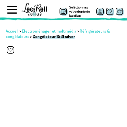
Séléctionnez
votre durée de
location
Accueil
>
Electroménager et multimédia
>
Réfrigérateurs &
congélateurs
>
Congélateur 153l silver