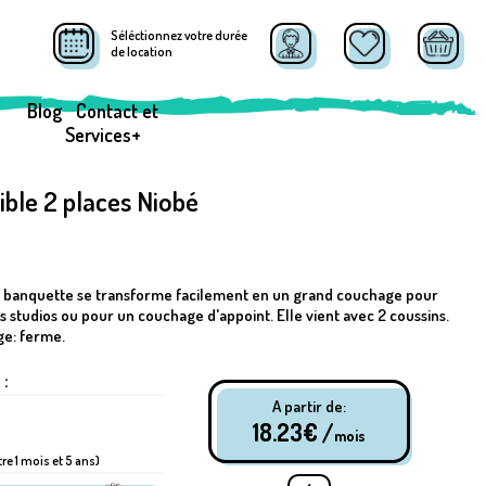
Séléctionnez votre durée
de location
Blog
Contact et
Services+
ble 2 places Niobé
te banquette se transforme facilement en un grand couchage pour
s studios ou pour un couchage d'appoint. Elle vient avec 2 coussins.
ge: ferme.
 :
A partir de:
18.23
€ /
mois
tre 1 mois et 5 ans)