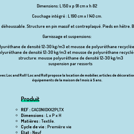
Dimensions: L 150 x p 91 cm x h 82
Couchage intégré : L 190 cm x l 140 cm.
 déhoussable. Structure en pin massif et contreplaqué. Pieds en hêtre. B
Garnissage et suspensions:
olyuréthane de densité 12-30 kg/m3 et mousse de polyuréthane recyclé
olyuréthane de densité 12-30 kg/m3 et mousse de polyuréthane recyclé
structure: mousse polyuréthane de densité 12-30 kg/m3
suspension par ressorts
vec Loc and Roll ! Loc and Roll propose la location de mobilier, articles de décorat
équipements de la maison de 1 mois à 5 ans.
Produit
REF :
CACONIOXX2PLTX
Dimensions
: L x P x H
Matières :
Textile.
Cycle de vie :
Première vie
Etat :
Neuf